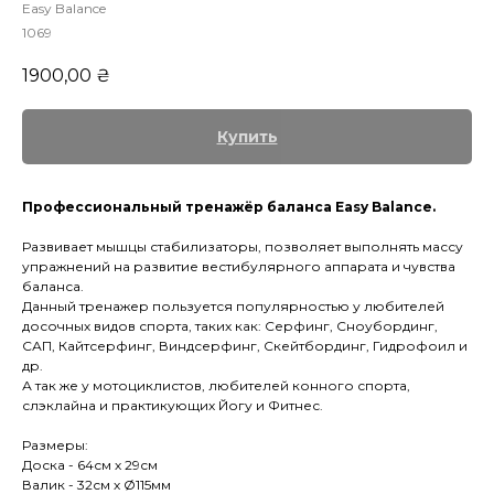
Easy Balance
1069
1900,00
₴
Купить
Профессиональный тренажёр баланса Easy Balance.
Развивает мышцы стабилизаторы, позволяет выполнять массу
упражнений на развитие вестибулярного аппарата и чувства
баланса.
Данный тренажер пользуется популярностью у любителей
досочных видов спорта, таких как: Серфинг, Сноубординг,
САП, Кайтсерфинг, Виндсерфинг, Скейтбординг, Гидрофоил и
др.
А так же у мотоциклистов, любителей конного спорта,
слэклайна и практикующих Йогу и Фитнес.
Размеры:
Доска - 64см х 29см
Валик - 32см х Ø115мм